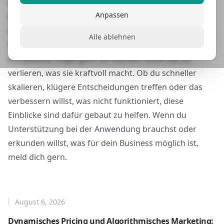
Data Science, Produktdesign und Customer Journeys.
Anpassen
Ich halte die Sprache klar und frei von unnötigem
Fachjargon, aber ich vereinfache nicht zu stark. Echtes
Alle ablehnen
Wachstum ist komplex, und mein Ziel ist es, diese
Komplexität zugänglich zu machen, ohne das zu
verlieren, was sie kraftvoll macht. Ob du schneller
skalieren, klügere Entscheidungen treffen oder das
verbessern willst, was nicht funktioniert, diese
Einblicke sind dafür gebaut zu helfen. Wenn du
Unterstützung bei der Anwendung brauchst oder
erkunden willst, was für dein Business möglich ist,
meld dich gern.
August 6, 2026
Dynamisches Pricing und Algorithmisches Marketing: