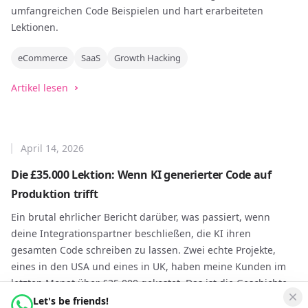
umfangreichen Code Beispielen und hart erarbeiteten
Lektionen.
eCommerce
SaaS
Growth Hacking
Artikel lesen
April 14, 2026
Die £35.000 Lektion: Wenn KI generierter Code auf
Produktion trifft
Ein brutal ehrlicher Bericht darüber, was passiert, wenn
deine Integrationspartner beschließen, die KI ihren
gesamten Code schreiben zu lassen. Zwei echte Projekte,
eines in den USA und eines in UK, haben meine Kunden im
letzten Monat über £35.000 gekostet. Das ist die Geschichte,
warum ich ai-code-detector gebaut habe und warum die
Let's be friends!