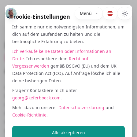
Menü
Cookie-Einstellungen
Ich sammle nur die notwendigsten Informationen, um
dich auf dem Laufenden zu halten und die
Bewährte
bestmögliche Erfahrung zu bieten.
Hacks für dein
Ich verkaufe keine Daten oder Informationen an
Business
: Erkenntnisse
Dritte.
Ich respektiere dein
Recht auf
aus der Praxis
Vergessenwerden
gemäß DSGVO (EU) und dem UK
Data Protection Act (ICO). Auf Anfrage lösche ich alle
deine bisherigen Daten.
Hier teile ich fortgeschrittene Konzepte, strategisches
Fragen? Kontaktiere mich unter
Denken und praxiserprobte Methoden, die
georg@keferboeck.com
.
nachhaltiges Wachstum in SaaS, Ecommerce und
Mehr dazu in unserer
Datenschutzerklärung
und
digitalem Business antreiben. Alles, was ich
Cookie-Richtlinie
.
veröffentliche, basiert auf gelebter Erfahrung und
getesteten Systemen aus Performance Marketing,
Alle akzeptieren