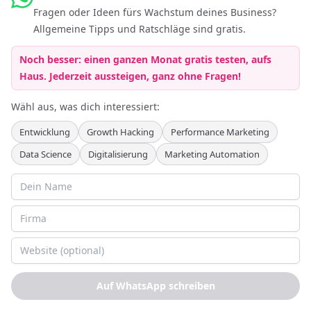
Branche aufwachen muss.
Fragen oder Ideen fürs Wachstum deines Business?
Allgemeine Tipps und Ratschläge sind gratis.
KI
eCommerce
SaaS
Noch besser: einen ganzen Monat gratis testen, aufs
Artikel lesen
Haus. Jederzeit aussteigen, ganz ohne Fragen!
Wähl aus, was dich interessiert:
April 9, 2026
Entwicklung
Growth Hacking
Performance Marketing
Data Science
Digitalisierung
Marketing Automation
Warum Rapid Development Frameworks PHP
langfristig zerstören
Ein brutal ehrlicher Deep Dive warum Ruby on Rails und
Django PHP und andere Legacy Frameworks über Zeit absolut
demolieren. Inklusive Security, Skalierbarkeit und vor allem
das Testing Ökosystem das bugfreie Releases tatsächlich
möglich macht. Mit TDD, BDD, Minitest, RSpec und Cucumber
anhand echter Beispiele.
Auf WhatsApp schreiben