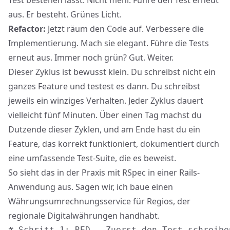
Test bestehen lässt. Nicht mehr. Führe den Test erneut
aus. Er besteht. Grünes Licht.
Refactor:
Jetzt räum den Code auf. Verbessere die
Implementierung. Mach sie elegant. Führe die Tests
erneut aus. Immer noch grün? Gut. Weiter.
Dieser Zyklus ist bewusst klein. Du schreibst nicht ein
ganzes Feature und testest es dann. Du schreibst
jeweils ein winziges Verhalten. Jeder Zyklus dauert
vielleicht fünf Minuten. Über einen Tag machst du
Dutzende dieser Zyklen, und am Ende hast du ein
Feature, das korrekt funktioniert, dokumentiert durch
eine umfassende Test-Suite, die es beweist.
So sieht das in der Praxis mit RSpec in einer Rails-
Anwendung aus. Sagen wir, ich baue einen
Währungsumrechnungsservice für
Regios
, der
regionale Digitalwährungen handhabt.
# Schritt 1: RED - Zuerst den Test schreiben