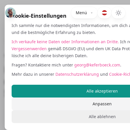
Menü
Cookie-Einstellungen
Ich sammle nur die notwendigsten Informationen, um dich 
und die bestmögliche Erfahrung zu bieten.
February 22, 2026
Ich verkaufe keine Daten oder Informationen an Dritte.
Ich r
Vergessenwerden
gemäß DSGVO (EU) und dem UK Data Protec
TDD und BDD in Ruby on
lösche ich alle deine bisherigen Daten.
Fragen? Kontaktiere mich unter
georg@keferboeck.com
.
Rails: Ohne Angst
Mehr dazu in unserer
Datenschutzerklärung
und
Cookie-Ric
deployen, und wie KI das
Spiel verändert
Alle akzeptieren
Anpassen
Alle ablehnen
Lass mich dir von der teuersten Codezeile
erzählen, die ich je gesehen habe. Sie war