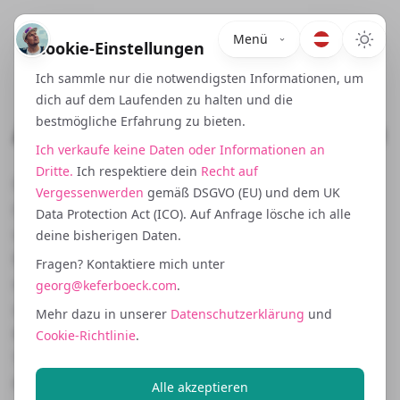
Menü
Cookie-Einstellungen
Ich sammle nur die notwendigsten Informationen, um
dich auf dem Laufenden zu halten und die
Agentur Partnerprogramm
bestmögliche Erfahrung zu bieten.
Ich verkaufe keine Daten oder Informationen an
Dritte.
Ich respektiere dein
Recht auf
Diese Partnerprogrammvereinbarung
Vergessenwerden
gemäß DSGVO (EU) und dem UK
("Vereinbarung") legt die Geschäftsbedingungen fest,
Data Protection Act (ICO). Auf Anfrage lösche ich alle
unter denen Marketing Agenturen,
deine bisherigen Daten.
Entwicklungsagenturen und Freiberufler ("Partner")
Fragen? Kontaktiere mich unter
mit der Keferboeck Ltd. ("Anbieter")
georg@keferboeck.com
.
zusammenarbeiten können, um gemeinsamen
Mehr dazu in unserer
Datenschutzerklärung
und
Kunden Dienstleistungen zu erbringen. Durch die
Cookie-Richtlinie
.
Teilnahme an diesem Programm erklärt sich der
Partner mit diesen Bedingungen einverstanden.
Alle akzeptieren