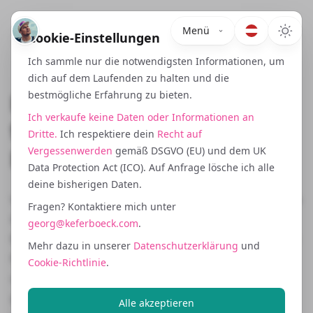
Menü
Cookie-Einstellungen
Ich sammle nur die notwendigsten Informationen, um
dich auf dem Laufenden zu halten und die
Erfahrung formt
bestmögliche Erfahrung zu bieten.
Expertise
,
Ich verkaufe keine Daten oder Informationen an
fokussiert auf deinen
Dritte.
Ich respektiere dein
Recht auf
Erfolg.
Vergessenwerden
gemäß DSGVO (EU) und dem UK
Data Protection Act (ICO). Auf Anfrage lösche ich alle
deine bisherigen Daten.
Von unterschiedlichen Branchen bis hin zu innovativen
Fragen? Kontaktiere mich unter
Geschäftsmodellen zeigen diese Projekte, wie ich die
georg@keferboeck.com
.
Expertise aufgebaut hab, die jetzt meinen eCommerce
Mehr dazu in unserer
Datenschutzerklärung
und
Fokus antreibt. Während manche Erfolge durch NDAs
Cookie-Richtlinie
.
unter Verschluss bleiben, lass uns connecten! Ich teil
gern Einblicke aus Projekten, die dein Business
Alle akzeptieren