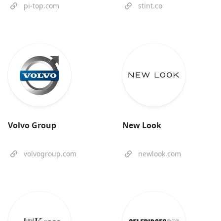
pi-top.com
stint.co
Volvo Group
New Look
volvogroup.com
newlook.com