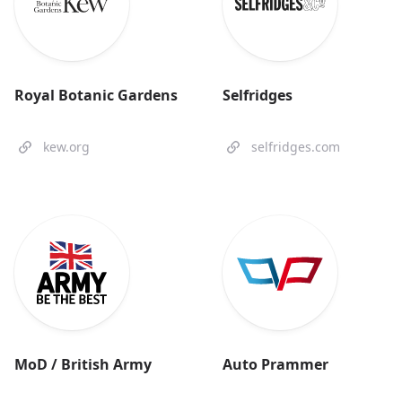
Royal Botanic Gardens
Selfridges
kew.org
selfridges.com
MoD / British Army
Auto Prammer