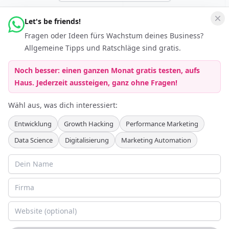
Let's be friends!
Vernetzen
Fragen oder Ideen fürs Wachstum deines Business?
Folge Keferboeck Ltd auf LinkedIn um auf dem Laufenden zu
Allgemeine Tipps und Ratschläge sind gratis.
bleiben über
Growth Hacking
Noch besser: einen ganzen Monat gratis testen, aufs
Haus. Jederzeit aussteigen, ganz ohne Fragen!
Wähl aus, was dich interessiert:
Entwicklung
Growth Hacking
Performance Marketing
Data Science
Digitalisierung
Marketing Automation
Partnerprogramme
:
Agentur Partnerprogramm
Personalvermittler Partnerprogramm
AGB
Datenschutzerklärung
Cookie-Richtlinie
Impressum
©
2026
Keferboeck Ltd.
Alle Rechte vorbehalten.