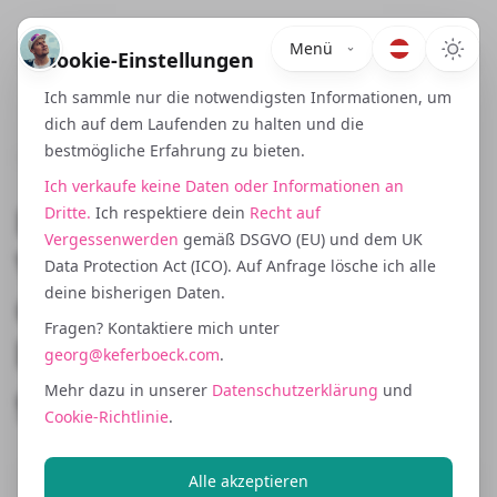
Menü
Cookie-Einstellungen
Ich sammle nur die notwendigsten Informationen, um
dich auf dem Laufenden zu halten und die
bestmögliche Erfahrung zu bieten.
September 14, 2024
Ich verkaufe keine Daten oder Informationen an
DSGVO als strategischer
Dritte.
Ich respektiere dein
Recht auf
Vergessenwerden
gemäß DSGVO (EU) und dem UK
Vorteil: Vertrauen bauen,
Data Protection Act (ICO). Auf Anfrage lösche ich alle
deine bisherigen Daten.
Churn reduzieren und
Fragen? Kontaktiere mich unter
langfristige Loyalität
georg@keferboeck.com
.
gewinnen
Mehr dazu in unserer
Datenschutzerklärung
und
Cookie-Richtlinie
.
Alle akzeptieren