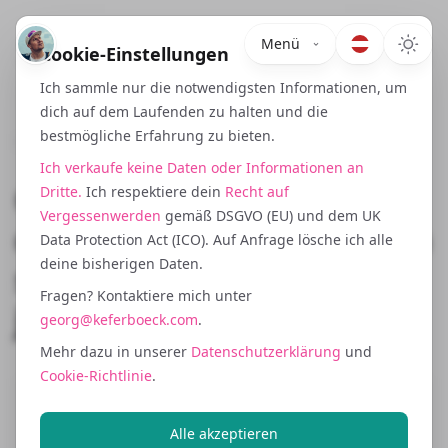
Menü
Cookie-Einstellungen
Ich sammle nur die notwendigsten Informationen, um
dich auf dem Laufenden zu halten und die
bestmögliche Erfahrung zu bieten.
April 9, 2024
Ich verkaufe keine Daten oder Informationen an
ChatGPT vs Gemini: Wo du
Dritte.
Ich respektiere dein
Recht auf
Vergessenwerden
gemäß DSGVO (EU) und dem UK
deinen Content optimieren
Data Protection Act (ICO). Auf Anfrage lösche ich alle
deine bisherigen Daten.
sollst und warum es für
Fragen? Kontaktiere mich unter
jede Industrie wichtig ist
georg@keferboeck.com
.
Mehr dazu in unserer
Datenschutzerklärung
und
Cookie-Richtlinie
.
Jahrelang haben wir uns auf eine
Alle akzeptieren
Suchmaschine fokussiert: Google. Jetzt