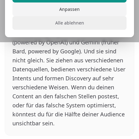
gibt es zwei dominante KI Interfaces die
Anpassen
für das Entdecken von Antworten,
Alle ablehnen
Vergleichen von Tools und Treffen von
Entscheidungen genutzt werden, ChatGPT
(powered by OpenAI) und Gemini (früher
Bard, powered by Google). Und sie sind
nicht gleich. Sie ziehen aus verschiedenen
Datenquellen, bedienen verschiedene User
Intents und formen Discovery auf sehr
verschiedene Weisen. Wenn du deinen
Content an den falschen Stellen postest,
oder für das falsche System optimierst,
könntest du für die Hälfte deiner Audience
unsichtbar sein.