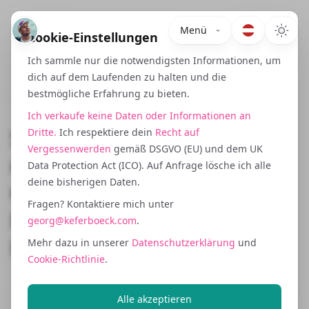
Menü
Cookie-Einstellungen
Ich sammle nur die notwendigsten Informationen, um
dich auf dem Laufenden zu halten und die
bestmögliche Erfahrung zu bieten.
April 24, 2025
Ich verkaufe keine Daten oder Informationen an
Search Intent Evolution
Dritte.
Ich respektiere dein
Recht auf
Vergessenwerden
gemäß DSGVO (EU) und dem UK
und SERP Feature
Data Protection Act (ICO). Auf Anfrage lösche ich alle
deine bisherigen Daten.
Optimierung: Die Real
Fragen? Kontaktiere mich unter
Estate jenseits von
georg@keferboeck.com
.
Rankings gewinnen
Mehr dazu in unserer
Datenschutzerklärung
und
Cookie-Richtlinie
.
Alle akzeptieren