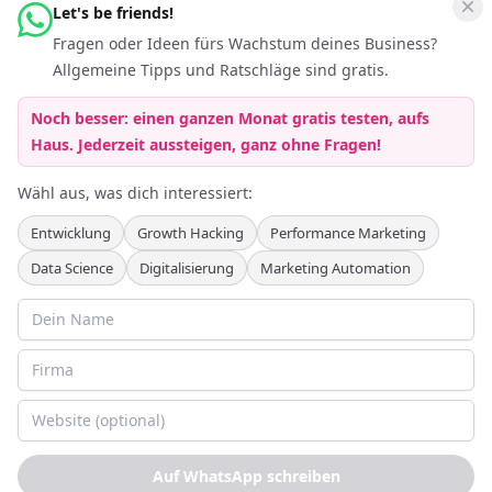
Let's be friends!
Vernetzen
Fragen oder Ideen fürs Wachstum deines Business?
Folge Keferboeck Ltd auf LinkedIn um auf dem Laufenden zu
Allgemeine Tipps und Ratschläge sind gratis.
bleiben über
Growth Hacking
Noch besser: einen ganzen Monat gratis testen, aufs
Haus. Jederzeit aussteigen, ganz ohne Fragen!
Wähl aus, was dich interessiert:
Entwicklung
Growth Hacking
Performance Marketing
Data Science
Digitalisierung
Marketing Automation
Partnerprogramme
:
Agentur Partnerprogramm
Personalvermittler Partnerprogramm
AGB
Datenschutzerklärung
Cookie-Richtlinie
Impressum
©
2026
Keferboeck Ltd.
Alle Rechte vorbehalten.
Auf WhatsApp schreiben