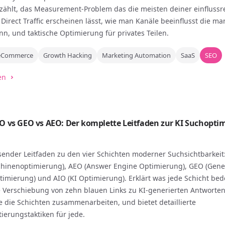
zählt, das Measurement-Problem das die meisten deiner einflussr
 Direct Traffic erscheinen lässt, wie man Kanäle beeinflusst die ma
nn, und taktische Optimierung für privates Teilen.
eCommerce
Growth Hacking
Marketing Automation
SaaS
SEO
en
IO vs GEO vs AEO: Der komplette Leitfaden zur KI Suchopti
ender Leitfaden zu den vier Schichten moderner Suchsichtbarkeit
hinenoptimierung), AEO (Answer Engine Optimierung), GEO (Gene
imierung) und AIO (KI Optimierung). Erklärt was jede Schicht bed
 Verschiebung von zehn blauen Links zu KI-generierten Antworten
e die Schichten zusammenarbeiten, und bietet detaillierte
erungstaktiken für jede.