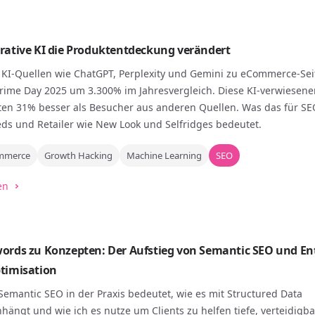
rative KI die Produktentdeckung verändert
n KI-Quellen wie ChatGPT, Perplexity und Gemini zu eCommerce-Sei
rime Day 2025 um 3.300% im Jahresvergleich. Diese KI-verwiesene
ten 31% besser als Besucher aus anderen Quellen. Was das für SE
ds und Retailer wie New Look und Selfridges bedeutet.
mmerce
Growth Hacking
Machine Learning
SEO
en
ords zu Konzepten: Der Aufstieg von Semantic SEO und Ent
timisation
Semantic SEO in der Praxis bedeutet, wie es mit Structured Data
ngt und wie ich es nutze um Clients zu helfen tiefe, verteidigba