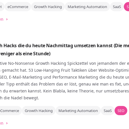
H
eCommerce
Growth Hacking
Marketing Automation
SaaS
S
en
h Hacks die du heute Nachmittag umsetzen kannst (Die m
eniger als eine Stunde)
ative No-Nonsense Growth Hacking Spickzettel von jemandem der 
h gemacht hat. 53 Low-Hanging Fruit Taktiken über Website-Optim
 GEO, E-Mail-Marketing und Performance Marketing die du heute 
der Tipp enthält das Problem das er löst, genau wie man es fixt, u
 du erwarten kannst. Kein Blabla, keine Theorie, nur umsetzbare
ch die Nadel bewegt.
eCommerce
Growth Hacking
Marketing Automation
SaaS
SEO
en