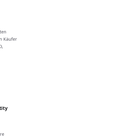
ten
n Käufer
O,
ity
re