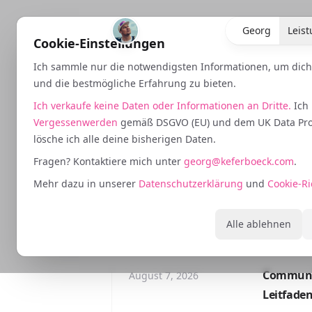
Georg
Leis
Cookie-Einstellungen
Ich sammle nur die notwendigsten Informationen, um dich
und die bestmögliche Erfahrung zu bieten.
Ich verkaufe keine Daten oder Informationen an Dritte.
Ich
Vergessenwerden
gemäß DSGVO (EU) und dem UK Data Prote
Suchmaschi
lösche ich alle deine bisherigen Daten.
Fragen? Kontaktiere mich unter
georg@keferboeck.com
.
Mehr dazu in unserer
Datenschutzerklärung
und
Cookie-Ri
Organische Suchsichtbarkeit und Traf
Alle ablehnen
Communit
August 7, 2026
Leitfade