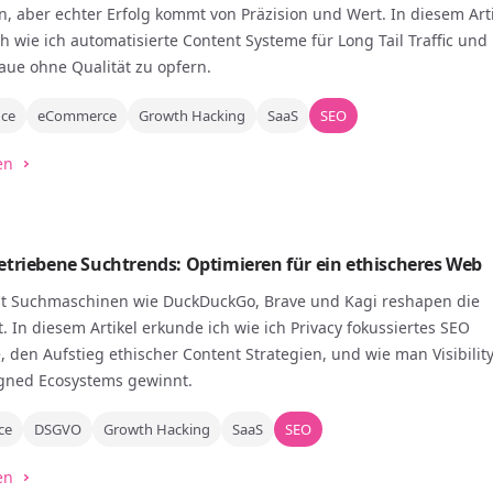
, aber echter Erfolg kommt von Präzision und Wert. In diesem Art
h wie ich automatisierte Content Systeme für Long Tail Traffic und 
 baue ohne Qualität zu opfern.
nce
eCommerce
Growth Hacking
SaaS
SEO
en
etriebene Suchtrends: Optimieren für ein ethischeres Web
irst Suchmaschinen wie DuckDuckGo, Brave und Kagi reshapen die
. In diesem Artikel erkunde ich wie ich Privacy fokussiertes SEO
 den Aufstieg ethischer Content Strategien, und wie man Visibility
igned Ecosystems gewinnt.
ce
DSGVO
Growth Hacking
SaaS
SEO
en