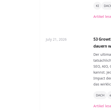
KI
DAC
Artikel les
53 Growt
July 21, 2026
dauern w
Der ultim
tatsächlic
SEO, AIO,
kannst. Je
Impact den
das wirkli
DACH
Artikel les