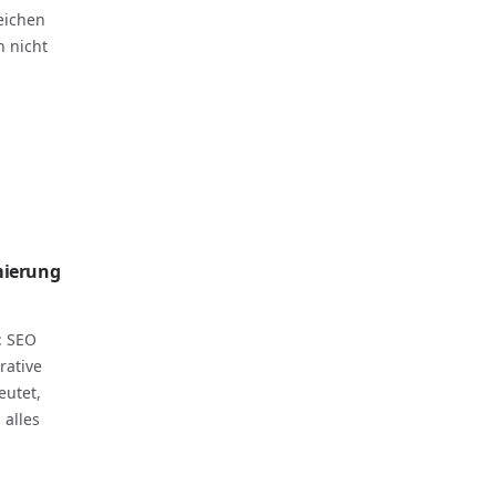
eichen
n nicht
mierung
: SEO
rative
eutet,
 alles