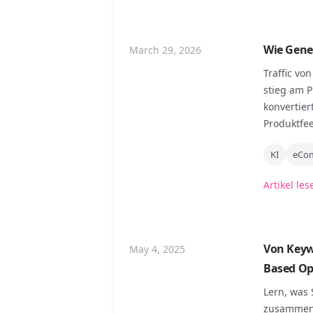
Wie Gene
March 29, 2026
Traffic vo
stieg am P
konvertier
Produktfee
KI
eCo
Artikel les
Von Keyw
May 4, 2025
Based Op
Lern, was 
zusammenhä