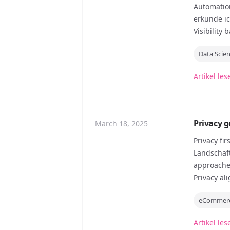
Automation
erkunde ic
Visibility
Data Scie
Artikel les
Privacy g
March 18, 2025
Privacy f
Landschaft
approache,
Privacy al
eCommer
Artikel les