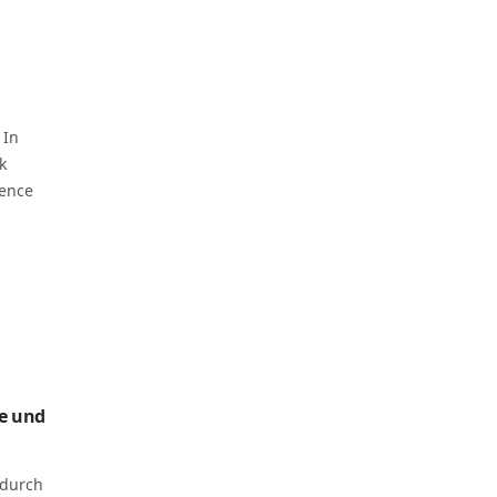
n
 In
k
ience
e und
 durch