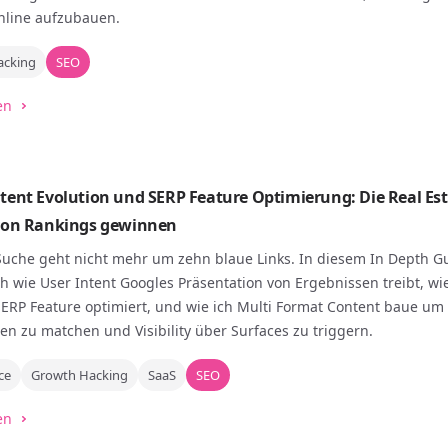
 online aufzubauen.
acking
SEO
en
tent Evolution und SERP Feature Optimierung: Die Real Es
 von Rankings gewinnen
uche geht nicht mehr um zehn blaue Links. In diesem In Depth G
h wie User Intent Googles Präsentation von Ergebnissen treibt, w
SERP Feature optimiert, und wie ich Multi Format Content baue um
n zu matchen und Visibility über Surfaces zu triggern.
ce
Growth Hacking
SaaS
SEO
en