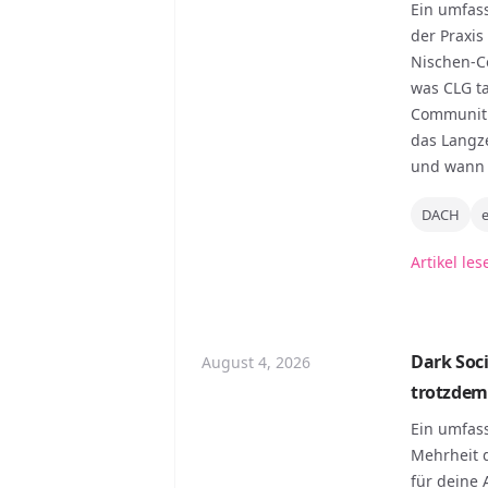
Ein umfas
der Praxis
Nischen-C
was CLG ta
Communiti
das Langz
und wann 
DACH
Artikel les
Dark Soci
August 4, 2026
trotzdem
Ein umfass
Mehrheit d
für deine 