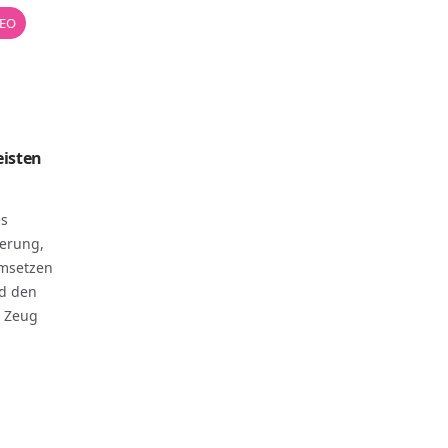
EO
eisten
es
ierung,
umsetzen
nd den
s Zeug