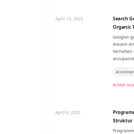
Search G
April 15, 2025
Organic T
Googles ge
diesem Art
Verhalten 
anzupasse
eCommer
Artikel les
Programm
April 6, 2025
Struktur
Programmat