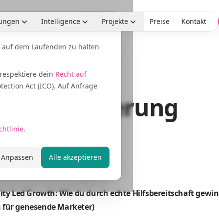
tungen
Intelligence
Projekte
Preise
Kontakt
 auf dem Laufenden zu halten
 respektiere dein
Recht auf
ction Act (ICO). Auf Anfrage
nenoptimierung
chtlinie
.
fic
Anpassen
Alle akzeptieren
y Led Growth: Wie du durch echte Hilfsbereitschaft gewin
n für genesende Marketer)