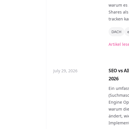
warum es 
Shares als
tracken ka
DACH
Artikel les
SEO vs A
July 29, 2026
2026
Ein umfass
(Suchmasc
Engine Opt
warum die
ändert, wi
Implementi