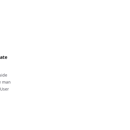
tate
uide
ie man
 User