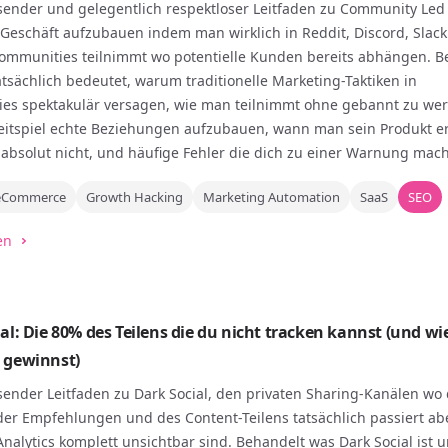
sender und gelegentlich respektloser Leitfaden zu Community Led
 Geschäft aufzubauen indem man wirklich in Reddit, Discord, Slac
ommunities teilnimmt wo potentielle Kunden bereits abhängen. B
tsächlich bedeutet, warum traditionelle Marketing-Taktiken in
es spektakulär versagen, wie man teilnimmt ohne gebannt zu we
eitspiel echte Beziehungen aufzubauen, wann man sein Produkt 
absolut nicht, und häufige Fehler die dich zu einer Warnung mac
eCommerce
Growth Hacking
Marketing Automation
SaaS
SEO
en
al: Die 80% des Teilens die du nicht tracken kannst (und wi
 gewinnst)
ender Leitfaden zu Dark Social, den privaten Sharing-Kanälen wo 
er Empfehlungen und des Content-Teilens tatsächlich passiert ab
Analytics komplett unsichtbar sind. Behandelt was Dark Social ist 