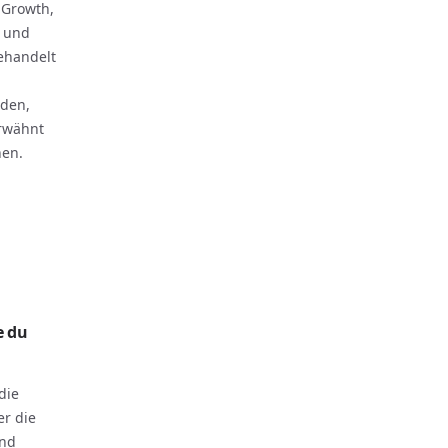
 Growth,
k und
ehandelt
rden,
erwähnt
hen.
e du
die
er die
und