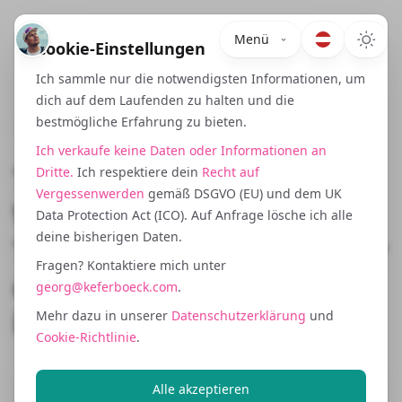
Menü
Cookie-Einstellungen
Ich sammle nur die notwendigsten Informationen, um
dich auf dem Laufenden zu halten und die
bestmögliche Erfahrung zu bieten.
March 12, 2024
Ich verkaufe keine Daten oder Informationen an
Testen vor dem Skalieren:
Dritte.
Ich respektiere dein
Recht auf
Vergessenwerden
gemäß DSGVO (EU) und dem UK
Wie ich Bridge Market
Data Protection Act (ICO). Auf Anfrage lösche ich alle
deine bisherigen Daten.
Taktiken in Österreich oder
Fragen? Kontaktiere mich unter
der Schweiz nutze bevor
georg@keferboeck.com
.
ich Deutschland betrete
Mehr dazu in unserer
Datenschutzerklärung
und
Cookie-Richtlinie
.
Alle akzeptieren