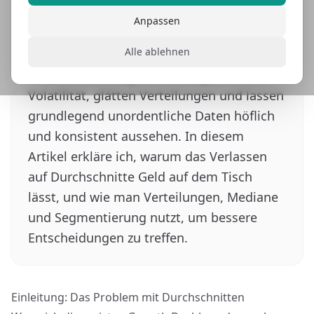
Growth, aber auch eine der
Anpassen
irreführendsten. Durchschnitte verstecken.
Alle ablehnen
Sie lügen nicht absichtlich, aber sie lügen
durch Auslassung. Sie verbergen
Volatilität, glätten Verteilungen und lassen
grundlegend unordentliche Daten höflich
und konsistent aussehen. In diesem
Artikel erkläre ich, warum das Verlassen
auf Durchschnitte Geld auf dem Tisch
lässt, und wie man Verteilungen, Mediane
und Segmentierung nutzt, um bessere
Entscheidungen zu treffen.
Einleitung: Das Problem mit Durchschnitten