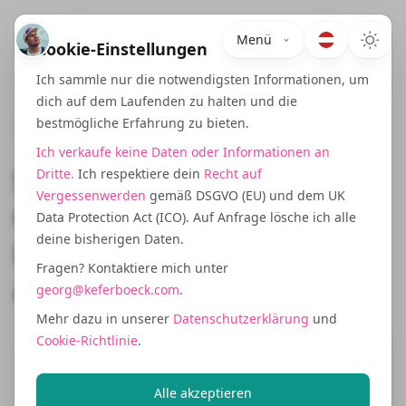
Menü
Cookie-Einstellungen
Ich sammle nur die notwendigsten Informationen, um
dich auf dem Laufenden zu halten und die
bestmögliche Erfahrung zu bieten.
June 10, 2025
Ich verkaufe keine Daten oder Informationen an
Statistisches Denken für
Dritte.
Ich respektiere dein
Recht auf
Vergessenwerden
gemäß DSGVO (EU) und dem UK
Growth Hacker: Warum
Data Protection Act (ICO). Auf Anfrage lösche ich alle
deine bisherigen Daten.
Durchschnitte dich
Fragen? Kontaktiere mich unter
anlügen
georg@keferboeck.com
.
Mehr dazu in unserer
Datenschutzerklärung
und
Cookie-Richtlinie
.
Der durchschnittliche Bestellwert ist eine
Alle akzeptieren
der am häufigsten zitierten Metriken im