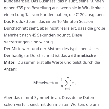
Kundenarbeit. Das Business, das glaubt, seine Kunden
geben €35 pro Bestellung aus, wenn sie in Wirklichkeit
einen Long Tail von Kunden haben, die €120 ausgeben.
Das Produktteam, das einen 10 Minuten Session
Durchschnitt sieht, aber nicht realisiert, dass die große
Mehrheit nach 45 Sekunden bounct. Diese
Verzerrungen sind wichtig.
Der Mittelwert und der Mythos des typischen Users
Der häufigste Durchschnitt ist das
arithmetische
Mittel
. Du summierst alle Werte und teilst durch die
Anzahl:
n
\text{Mittelwert} = \fra
1
∑
Mittelwert
=
x
i
n
=
1
i
Aber das nimmt Symmetrie an. Dass deine Daten
schön verteilt sind, mit den meisten Werten, die um