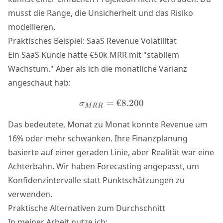
musst die Range, die Unsicherheit und das Risiko
modellieren.
Praktisches Beispiel: SaaS Revenue Volatilität
Ein SaaS Kunde hatte €50k MRR mit "stabilem
Wachstum." Aber als ich die monatliche Varianz
angeschaut hab:
=
\sigma_{MRR} = €8.200
€8.200
σ
M
R
R
Das bedeutete, Monat zu Monat konnte Revenue um
16% oder mehr schwanken. Ihre Finanzplanung
basierte auf einer geraden Linie, aber Realität war eine
Achterbahn. Wir haben Forecasting angepasst, um
Konfidenzintervalle statt Punktschätzungen
zu
verwenden.
Praktische Alternativen zum Durchschnitt
In meiner Arbeit nutze ich: