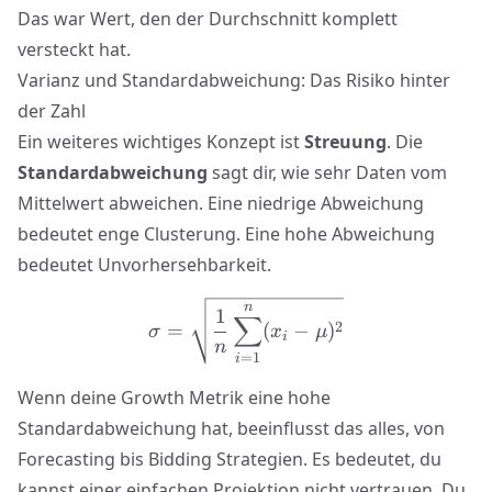
Das war Wert, den der Durchschnitt komplett
versteckt hat.
Varianz und Standardabweichung: Das Risiko hinter
der Zahl
Ein weiteres wichtiges Konzept ist
Streuung
. Die
Standardabweichung
sagt dir, wie sehr Daten vom
Mittelwert abweichen. Eine niedrige Abweichung
bedeutet enge Clusterung. Eine hohe Abweichung
bedeutet Unvorhersehbarkeit.
\sigma = \sqrt{\frac{1}{
n
1
∑
2
=
(
−
)
σ
x
μ
i
n
=
1
i
Wenn deine Growth Metrik eine hohe
Standardabweichung hat, beeinflusst das alles,
von
Forecasting bis Bidding Strategien
. Es bedeutet, du
kannst einer einfachen Projektion nicht vertrauen. Du